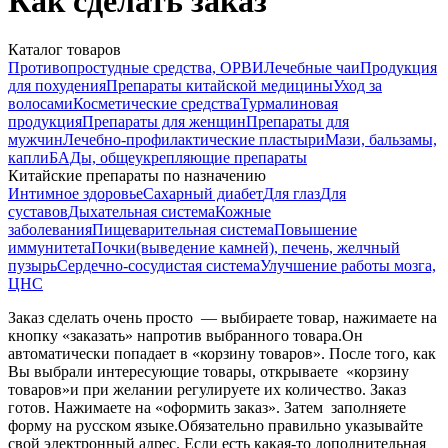
Как сделать заказ
Каталог товаров
Противопростудные средства, ОРВИ
Лечебные чаи
Продукция
для похудения
Препараты китайской медицины
Уход за
волосами
Косметические средства
Турмалиновая
продукция
Препараты для женщин
Препараты для
мужчин
Лечебно-профилактические пластыри
Мази, бальзамы,
капли
БАДы, общеукрепляющие препараты
Китайские препараты по назначению
Интимное здоровье
Cахарный диабет
Для глаз
Для
суставов
Дыхательная система
Кожные
заболевания
Пищеварительная система
Повышение
иммунитета
Почки(выведение камней), печень, желчный
пузырь
Сердечно-сосудистая система
Улучшение работы мозга,
ЦНС
Заказ сделать очень просто — выбираете товар, нажимаете на
кнопку «заказать» напротив выбранного товара.Он
автоматически попадает в «корзину товаров». После того, как
Вы выбрали интересующие товары, открываете «корзину
товаров»и при желании регулируете их количество. Заказ
готов. Нажимаете на «оформить заказ». Затем заполняете
форму на русском языке.Обязательно правильно указывайте
свой электронный адрес. Если есть какая-то дополнительная