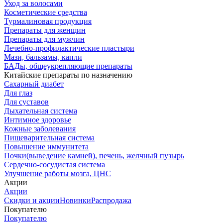
Уход за волосами
Косметические средства
Турмалиновая продукция
Препараты для женщин
Препараты для мужчин
Лечебно-профилактические пластыри
Мази, бальзамы, капли
БАДы, общеукрепляющие препараты
Китайские препараты по назначению
Cахарный диабет
Для глаз
Для суставов
Дыхательная система
Интимное здоровье
Кожные заболевания
Пищеварительная система
Повышение иммунитета
Почки(выведение камней), печень, желчный пузырь
Сердечно-сосудистая система
Улучшение работы мозга, ЦНС
Акции
Акции
Скидки и акции
Новинки
Распродажа
Покупателю
Покупателю