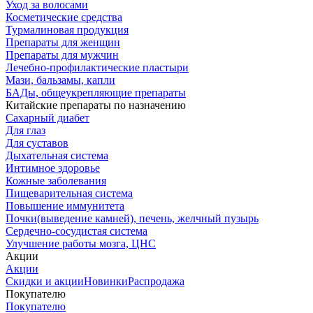
Уход за волосами
Косметические средства
Турмалиновая продукция
Препараты для женщин
Препараты для мужчин
Лечебно-профилактические пластыри
Мази, бальзамы, капли
БАДы, общеукрепляющие препараты
Китайские препараты по назначению
Cахарный диабет
Для глаз
Для суставов
Дыхательная система
Интимное здоровье
Кожные заболевания
Пищеварительная система
Повышение иммунитета
Почки(выведение камней), печень, желчный пузырь
Сердечно-сосудистая система
Улучшение работы мозга, ЦНС
Акции
Акции
Скидки и акции
Новинки
Распродажа
Покупателю
Покупателю