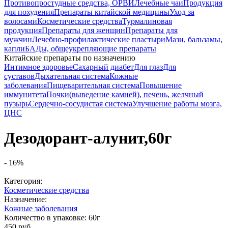
Противопростудные средства, ОРВИ
Лечебные чаи
Продукция
для похудения
Препараты китайской медицины
Уход за
волосами
Косметические средства
Турмалиновая
продукция
Препараты для женщин
Препараты для
мужчин
Лечебно-профилактические пластыри
Мази, бальзамы,
капли
БАДы, общеукрепляющие препараты
Китайские препараты по назначению
Интимное здоровье
Cахарный диабет
Для глаз
Для
суставов
Дыхательная система
Кожные
заболевания
Пищеварительная система
Повышение
иммунитета
Почки(выведение камней), печень, желчный
пузырь
Сердечно-сосудистая система
Улучшение работы мозга,
ЦНС
Дезодорант-алунит,60г
-
16
%
Категория:
Косметические средства
Назначение:
Кожные заболевания
Количество в упаковке:
60г
450 руб