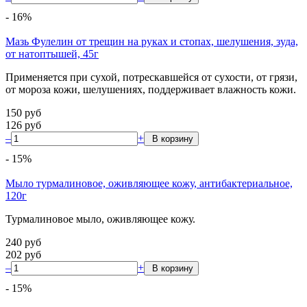
-
16
%
Мазь Фулелин от трещин на руках и стопах, шелушения, зуда,
от натоптышей, 45г
Применяется при сухой, потрескавшейся от сухости, от грязи,
от мороза кожи, шелушениях, поддерживает влажность кожи.
150
руб
126
руб
–
+
-
15
%
Мыло турмалиновое, оживляющее кожу, антибактериальное,
120г
Турмалиновое мыло, оживляющее кожу.
240
руб
202
руб
–
+
-
15
%