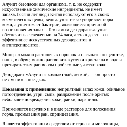
Алунит безопасен для организма, т. к. не содержит
искусственные химические ингредиенты, не имеет
запаха.Тысячи лет люди Китая используют его в своих
косметических целях, ведь алунит не закупоривает поры
кожи, а уничтожает бактерии, являющиеся причиной
возникновения запаха. Тем самым дезодорант-алунит
обеспечит вас свежестью на 24 часа, а это в десять раз
эффективнее исскусственных дезодорантов и
антиперспирантов.
Минерал можно растолочь в порошок и насыпать по щепотке,
напр., в обувь; можно растворить кусочки кристалла в воде и
протирать этим раствором проблемные участки кожи.
Дезодорант «Алунит » компактный, легкий, — он просто
незаменим в поездках.
Показания к применению:
неприятный запах кожи, обильное
потоотделение, угри, сыпь, раздражение после бритья;
небольшие повреждения кожи, ранки, царапины.
Применяется наружно и в виде растворов для полоскания
горла, промывания ран, спринцевания.
Является эффективным средством от герпеса и молочницы,