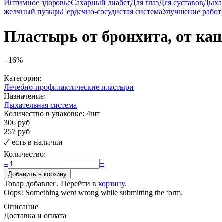
Интимное здоровье
Cахарный диабет
Для глаз
Для суставов
Дыха
желчный пузырь
Сердечно-сосудистая система
Улучшение работ
Пластырь от бронхита, от ка
-
16
%
Категория:
Лечебно-профилактические пластыри
Назначение:
Дыхательная система
Количество в упаковке:
4шт
306 руб
257 руб
🗸
есть в наличии
Количество:
–
+
Товар добавлен. Перейти в
корзину
.
Oops! Something went wrong while submitting the form.
Описание
Доставка и оплата