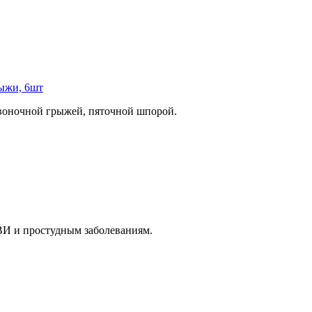
ыжи, 6шт
воночной грыжей, пяточной шпорой.
ВИ и простудным заболеваниям.