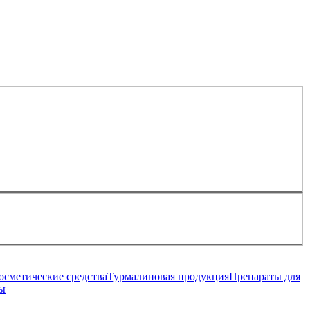
осметические средства
Турмалиновая продукция
Препараты для
ы