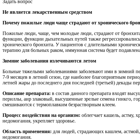
Задать вопрос
Не является лекарственным средством
Почему пожилые люди чаще страдают от хронического бро
Пожилые люди, чаще, чем молодые люди, страдают от бронхита
функции, функции дыхательных путей также регрессировались
хронического бронхита. У пациентов с длительными хроничес
терапию для больных раком, иммунная система будет подавлен
Зимние заболевания излечиваются летом
Больные тяжелыми заболеваниями заболевают ими в зимний пер
7-9 месяцев в летний сезон, где наиболее благоприятным пери
летней жары до последнего дня последней (третьей) декады пе
Описание препарата:
в состав данного препарата входят высу
периллы, аир злаковый, высушенные зрелые семена гинкго, г
смешиваются с термоплавким безрастворным клеем.
Процесс воздействия на организм:
облегчает кашель, астму,
недомогания, укрепляет здоровье.
Область применения:
для людей, страдающих кашлем, астмой
недомогания.