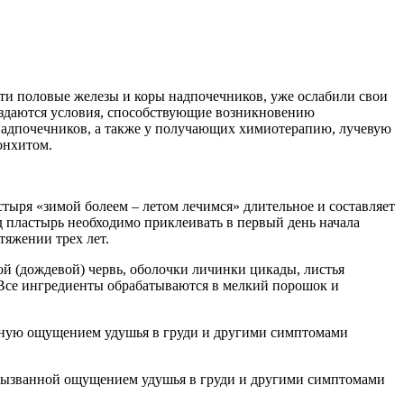
ти половые железы и коры надпочечников, уже ослабили свои
оздаются условия, способствующие возникновению
надпочечников, а также у получающих химиотерапию, лучевую
онхитом.
тыря «зимой болеем – летом лечимся» длительное и составляет
од пластырь необходимо приклеивать в первый день начала
тяжении трех лет.
ой (дождевой) червь, оболочки личинки цикады, листья
 Все ингредиенты обрабатываются в мелкий порошок и
анную ощущением удушья в груди и другими симптомами
 вызванной ощущением удушья в груди и другими симптомами