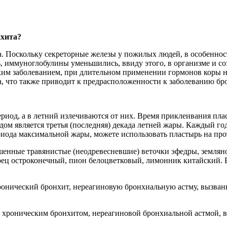
нхита?
. Поскольку секреторные железы у пожилых людей, в особеннос
, иммуноглобулины уменьшились, ввиду этого, в организме и с
ким заболеванием, при длительном применении гормонов коры 
а, что также приводит к предрасположенности к заболеванию бр
иод, а в летний излечиваются от них. Время приклеивания плас
одом является третья (последняя) декада летней жары. Каждый г
риода максимальной жары, можете использовать пластырь на про
шенные травянистые (неодревесневшие) веточки эфедры, землян
орец остроконечный, пион белоцветковый, лимонник китайский.
 хронический бронхит, нереагиновую бронхиальную астму, вызв
, хроническим бронхитом, нереагиновой бронхиальной астмой,