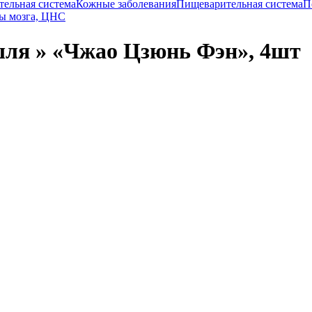
тельная система
Кожные заболевания
Пищеварительная система
П
ы мозга, ЦНС
шля » «Чжао Цзюнь Фэн», 4шт