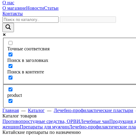
О нас
О магазине
Новости
Статьи
Контакты
Точные соответсвия
Поиск в заголовках
Поиск в контенте
product
Главная
—
Каталог
—
Лечебно-профилактические пластыри
Каталог товаров
Противопростудные средства, ОРВИ
Лечебные чаи
Продукция д
женщин
Препараты для мужчин
Лечебно-профилактические пл
Китайские препараты по назначению