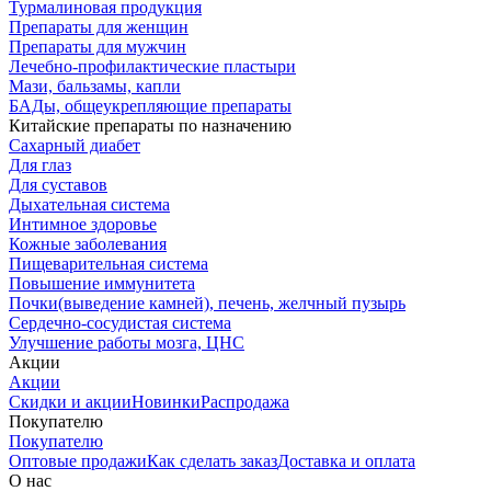
Турмалиновая продукция
Препараты для женщин
Препараты для мужчин
Лечебно-профилактические пластыри
Мази, бальзамы, капли
БАДы, общеукрепляющие препараты
Китайские препараты по назначению
Cахарный диабет
Для глаз
Для суставов
Дыхательная система
Интимное здоровье
Кожные заболевания
Пищеварительная система
Повышение иммунитета
Почки(выведение камней), печень, желчный пузырь
Сердечно-сосудистая система
Улучшение работы мозга, ЦНС
Акции
Акции
Скидки и акции
Новинки
Распродажа
Покупателю
Покупателю
Оптовые продажи
Как сделать заказ
Доставка и оплата
О нас