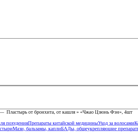
—
Пластырь от бронхита, от кашля » «Чжао Цзюнь Фэн», 4шт
ля похудения
Препараты китайской медицины
Уход за волосами
К
астыри
Мази, бальзамы, капли
БАДы, общеукрепляющие препарат