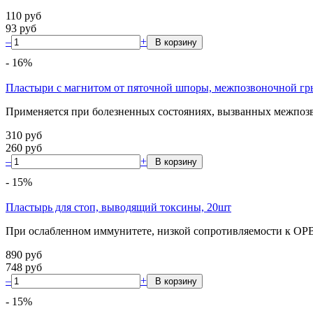
110
руб
93
руб
–
+
-
16
%
Пластыри с магнитом от пяточной шпоры, межпозвоночной гр
Применяется при болезненных состояниях, вызванных межпоз
310
руб
260
руб
–
+
-
15
%
Пластырь для стоп, выводящий токсины, 20шт
При ослабленном иммунитете, низкой сопротивляемости к ОР
890
руб
748
руб
–
+
-
15
%