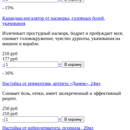
-
15
%
Карандаш-ингалятор от насморка, головных болей,
укачивания
Излечивает простудный насморк, бодрит и пробуждает мозг,
снимает головокружение, чувство дурноты, укачивания на
машине и корабле.
210
руб
177
руб
–
+
-
16
%
Настойка от ревматизма, артрита «Дымок», 24мл
Снимает боль, отеки, имеет засекреченный и эффективный
рецепт.
250
руб
210
руб
–
+
Настойка от нейродерматита, псориаза , 20мл