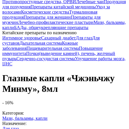
Противопростудные средства, ОРВИ
Лечебные чаи
Продукция
для похудения
Препараты китайской медицины
Уход за
волосами
Косметические средства
Турмалиновая
продукция
Препараты для женщин
Препараты для
мужчин
Лечебно-профилактические пластыри
Мази, бальзамы,
капли
БАДы, общеукрепляющие препараты
Китайские препараты по назначению
Интимное здоровье
Cахарный диабет
Для глаз
Для
суставов
Дыхательная система
Кожные
заболевания
Пищеварительная система
Повышение
иммунитета
Почки(выведение камней), печень, желчный
пузырь
Сердечно-сосудистая система
Улучшение работы мозга,
ЦНС
Глазные капли «Чжэньчжу
Минму», 8мл
-
16
%
Категория:
Мази, бальзамы, капли
Назначение:
Для глаз