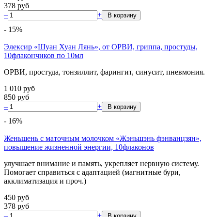
378
руб
–
+
-
15
%
Элексир «Шуан Хуан Лянь», от ОРВИ, гриппа, простуды,
10флакончиков по 10мл
ОРВИ, простуда, тонзиллит, фарингит, синусит, пневмония.
1 010
руб
850
руб
–
+
-
16
%
Женьшень с маточным молочком «Жэньшэнь фэнванцзян»,
повышение жизненной энергии, 10флаконов
улучшает внимание и память, укрепляет нервную систему.
Помогает справиться с адаптацией (магнитные бури,
акклиматизация и проч.)
450
руб
378
руб
–
+