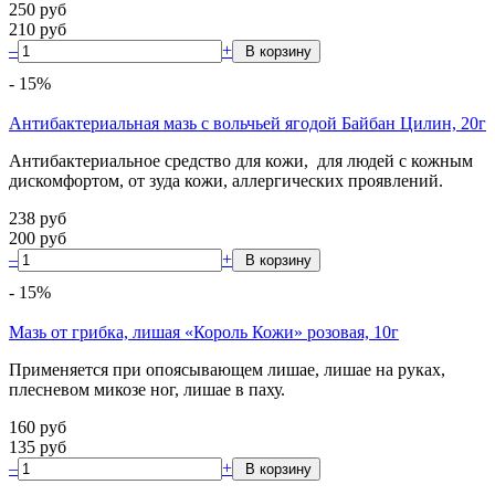
250
руб
210
руб
–
+
-
15
%
Антибактериальная мазь с вольчьей ягодой Байбан Цилин, 20г
Антибактериальное средство для кожи, для людей с кожным
дискомфортом, от зуда кожи, аллергических проявлений.
238
руб
200
руб
–
+
-
15
%
Мазь от грибка, лишая «Король Кожи» розовая, 10г
Применяется при опоясывающем лишае, лишае на руках,
плесневом микозе ног, лишае в паху.
160
руб
135
руб
–
+