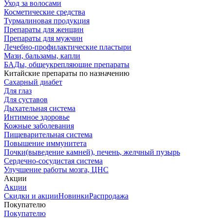
Уход за волосами
Косметические средства
Турмалиновая продукция
Препараты для женщин
Препараты для мужчин
Лечебно-профилактические пластыри
Мази, бальзамы, капли
БАДы, общеукрепляющие препараты
Китайские препараты по назначению
Cахарный диабет
Для глаз
Для суставов
Дыхательная система
Интимное здоровье
Кожные заболевания
Пищеварительная система
Повышение иммунитета
Почки(выведение камней), печень, желчный пузырь
Сердечно-сосудистая система
Улучшение работы мозга, ЦНС
Акции
Акции
Скидки и акции
Новинки
Распродажа
Покупателю
Покупателю