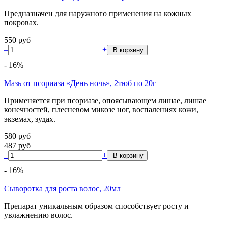
Предназначен для наружного применения на кожных
покровах.
550
руб
–
+
-
16
%
Мазь от псориаза «День ночь», 2тюб по 20г
Применяется при псориазе, опоясывающем лишае, лишае
конечностей, плесневом микозе ног, воспалениях кожи,
экземах, зудах.
580
руб
487
руб
–
+
-
16
%
Сыворотка для роста волос, 20мл
Препарат уникальным образом способствует росту и
увлажнению волос.