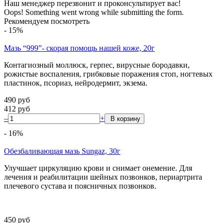
Наш менеджер перезвонит и проконсультирует вас!
Oops! Something went wrong while submitting the form.
Рекомендуем посмотреть
-
15
%
Мазь “999”- скорая помощь нашей коже, 20г
Контагиозный моллюск, герпес, вирусные бородавки,
рожистые воспаления, грибковые поражения стоп, ногтевых
пластинок, псориаз, нейродермит, экзема.
490
руб
412
руб
–
+
-
16
%
Обезбаливающая мазь Sungaz, 30г
Улучшает циркуляцию крови и снимает онемение. Для
лечения и реабилитации шейных позвонков, периартрита
плечевого сустава и поясничных позвонков.
450
руб