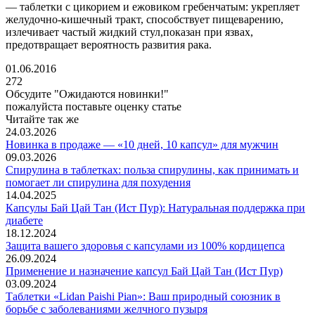
— таблетки с цикорием и ежовиком гребенчатым: укрепляет
желудочно-кишечный тракт, способствует пищеварению,
излечивает частый жидкий стул,показан при язвах,
предотвращает вероятность развития рака.
01.06.2016
272
Обсудите "
Ожидаются новинки!
"
пожалуйста поставьте оценку статье
Читайте так же
24.03.2026
Новинка в продаже — «10 дней, 10 капсул» для мужчин
09.03.2026
Спирулина в таблетках: польза спирулины, как принимать и
помогает ли спирулина для похудения
14.04.2025
Капсулы Бай Цай Тан (Ист Пур): Натуральная поддержка при
диабете
18.12.2024
Защита вашего здоровья с капсулами из 100% кордицепса
26.09.2024
Применение и назначение капсул Бай Цай Тан (Ист Пур)
03.09.2024
Таблетки «Lidan Paishi Pian»: Ваш природный союзник в
борьбе с заболеваниями желчного пузыря