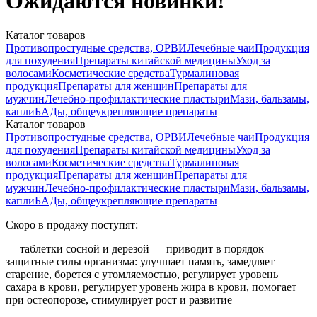
Ожидаются новинки!
Каталог товаров
Противопростудные средства, ОРВИ
Лечебные чаи
Продукция
для похудения
Препараты китайской медицины
Уход за
волосами
Косметические средства
Турмалиновая
продукция
Препараты для женщин
Препараты для
мужчин
Лечебно-профилактические пластыри
Мази, бальзамы,
капли
БАДы, общеукрепляющие препараты
Каталог товаров
Противопростудные средства, ОРВИ
Лечебные чаи
Продукция
для похудения
Препараты китайской медицины
Уход за
волосами
Косметические средства
Турмалиновая
продукция
Препараты для женщин
Препараты для
мужчин
Лечебно-профилактические пластыри
Мази, бальзамы,
капли
БАДы, общеукрепляющие препараты
Скоро в продажу поступят:
— таблетки сосной и дерезой — приводит в порядок
защитные силы организма: улучшает память, замедляет
старение, борется с утомляемостью, регулирует уровень
сахара в крови, регулирует уровень жира в крови, помогает
при остеопорозе, стимулирует рост и развитие