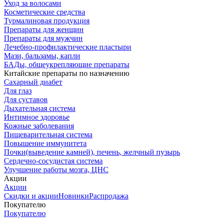
Уход за волосами
Косметические средства
Турмалиновая продукция
Препараты для женщин
Препараты для мужчин
Лечебно-профилактические пластыри
Мази, бальзамы, капли
БАДы, общеукрепляющие препараты
Китайские препараты по назначению
Cахарный диабет
Для глаз
Для суставов
Дыхательная система
Интимное здоровье
Кожные заболевания
Пищеварительная система
Повышение иммунитета
Почки(выведение камней), печень, желчный пузырь
Сердечно-сосудистая система
Улучшение работы мозга, ЦНС
Акции
Акции
Скидки и акции
Новинки
Распродажа
Покупателю
Покупателю