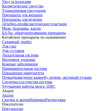
Уход за волосами
Косметические средства
Турмалиновая продукция
Препараты для женщин
Препараты для мужчин
Лечебно-профилактические пластыри
Мази, бальзамы, капли
БАДы, общеукрепляющие препараты
Китайские препараты по назначению
Cахарный диабет
Для глаз
Для суставов
Дыхательная система
Интимное здоровье
Кожные заболевания
Пищеварительная система
Повышение иммунитета
Почки(выведение камней), печень, желчный пузырь
Сердечно-сосудистая система
Улучшение работы мозга, ЦНС
Акции
Акции
Скидки и акции
Новинки
Распродажа
Покупателю
Покупателю