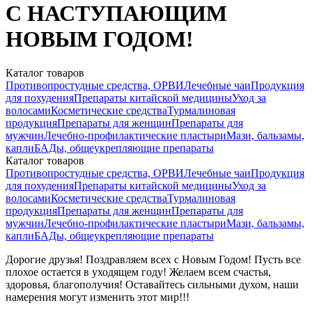
С НАСТУПАЮЩИМ
НОВЫМ ГОДОМ!
Каталог товаров
Противопростудные средства, ОРВИ
Лечебные чаи
Продукция
для похудения
Препараты китайской медицины
Уход за
волосами
Косметические средства
Турмалиновая
продукция
Препараты для женщин
Препараты для
мужчин
Лечебно-профилактические пластыри
Мази, бальзамы,
капли
БАДы, общеукрепляющие препараты
Каталог товаров
Противопростудные средства, ОРВИ
Лечебные чаи
Продукция
для похудения
Препараты китайской медицины
Уход за
волосами
Косметические средства
Турмалиновая
продукция
Препараты для женщин
Препараты для
мужчин
Лечебно-профилактические пластыри
Мази, бальзамы,
капли
БАДы, общеукрепляющие препараты
Дорогие друзья! Поздравляем всех с Новым Годом! Пусть все
плохое остается в уходящем году! Желаем всем счастья,
здоровья, благополучия! Оставайтесь сильными духом, наши
намерения могут изменить этот мир!!!