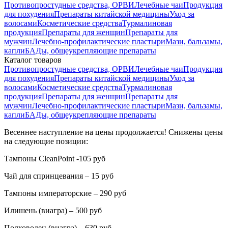
Противопростудные средства, ОРВИ
Лечебные чаи
Продукция
для похудения
Препараты китайской медицины
Уход за
волосами
Косметические средства
Турмалиновая
продукция
Препараты для женщин
Препараты для
мужчин
Лечебно-профилактические пластыри
Мази, бальзамы,
капли
БАДы, общеукрепляющие препараты
Каталог товаров
Противопростудные средства, ОРВИ
Лечебные чаи
Продукция
для похудения
Препараты китайской медицины
Уход за
волосами
Косметические средства
Турмалиновая
продукция
Препараты для женщин
Препараты для
мужчин
Лечебно-профилактические пластыри
Мази, бальзамы,
капли
БАДы, общеукрепляющие препараты
Весеннее наступление на цены продолжается! Снижены цены
на следующие позиции:
Тампоны CleanPoint -105 руб
Чай для спринцевания – 15 руб
Тампоны императорские – 290 руб
Илишень (виагра) – 500 руб
Полководец (виагра) – 630 руб