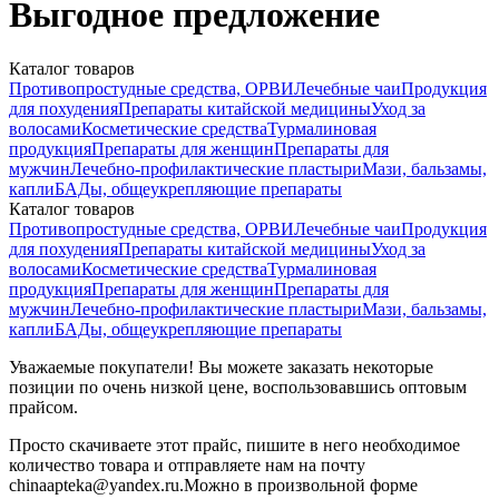
Выгодное предложение
Каталог товаров
Противопростудные средства, ОРВИ
Лечебные чаи
Продукция
для похудения
Препараты китайской медицины
Уход за
волосами
Косметические средства
Турмалиновая
продукция
Препараты для женщин
Препараты для
мужчин
Лечебно-профилактические пластыри
Мази, бальзамы,
капли
БАДы, общеукрепляющие препараты
Каталог товаров
Противопростудные средства, ОРВИ
Лечебные чаи
Продукция
для похудения
Препараты китайской медицины
Уход за
волосами
Косметические средства
Турмалиновая
продукция
Препараты для женщин
Препараты для
мужчин
Лечебно-профилактические пластыри
Мази, бальзамы,
капли
БАДы, общеукрепляющие препараты
Уважаемые покупатели! Вы можете заказать некоторые
позиции по очень низкой цене, воспользовавшись оптовым
прайсом.
Просто скачиваете этот прайс, пишите в него необходимое
количество товара и отправляете нам на почту
chinaapteka@yandex.ru.Можно в произвольной форме