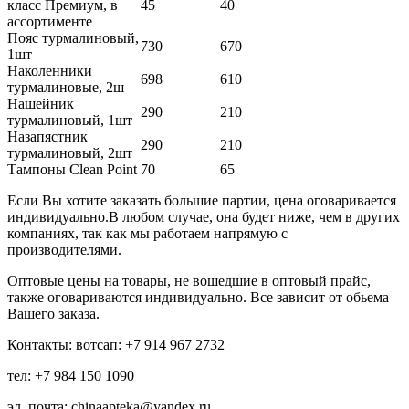
класс Премиум, в
45
40
ассортименте
Пояс турмалиновый,
730
670
1шт
Наколенники
698
610
турмалиновые, 2ш
Нашейник
290
210
турмалиновый, 1шт
Назапястник
290
210
турмалиновый, 2шт
Тампоны Clean Point
70
65
Если Вы хотите заказать большие партии, цена оговаривается
индивидуально.В любом случае, она будет ниже, чем в других
компаниях, так как мы работаем напрямую с
производителями.
Оптовые цены на товары, не вошедшие в оптовый прайс,
также оговариваются индивидуально. Все зависит от обьема
Вашего заказа.
Контакты: вотсап: +7 914 967 2732
тел: +7 984 150 1090
эл. почта: chinaapteka@yandex.ru