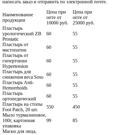
написать заказ и отправить по электронной почте.
Цена при
Цена при
Наименование
опте от
опте от
продукции
10000 руб.
25000 руб.
Пластырь
урологический ZB
60
55
Prostatic
Пластырь от
60
55
мастопатии
Пластырь от
гипертонии
60
55
Hypertension
Пластырь для
60
55
снижения веса Soso
Пластырь Anti-
60
55
Hemorrhoids
Пластырь
60
55
ортопедический
Пластырь на стопы
550
450
Foot Patch, 20 шт.
Мыло турмалиновое,
100г, картонная
99
85
упаковка
Маски для лица,