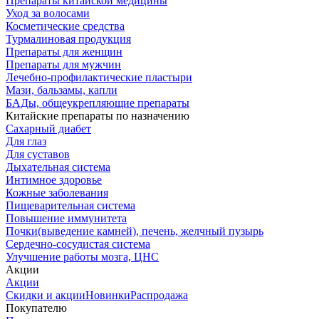
Препараты китайской медицины
Уход за волосами
Косметические средства
Турмалиновая продукция
Препараты для женщин
Препараты для мужчин
Лечебно-профилактические пластыри
Мази, бальзамы, капли
БАДы, общеукрепляющие препараты
Китайские препараты по назначению
Cахарный диабет
Для глаз
Для суставов
Дыхательная система
Интимное здоровье
Кожные заболевания
Пищеварительная система
Повышение иммунитета
Почки(выведение камней), печень, желчный пузырь
Сердечно-сосудистая система
Улучшение работы мозга, ЦНС
Акции
Акции
Скидки и акции
Новинки
Распродажа
Покупателю