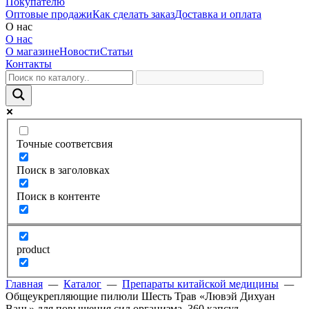
Покупателю
Оптовые продажи
Как сделать заказ
Доставка и оплата
О нас
О нас
О магазине
Новости
Статьи
Контакты
Точные соответсвия
Поиск в заголовках
Поиск в контенте
product
Главная
—
Каталог
—
Препараты китайской медицины
—
Общеукрепляющие пилюли Шесть Трав «Лювэй Дихуан
Вань» для повышения сил организма, 360 капсул