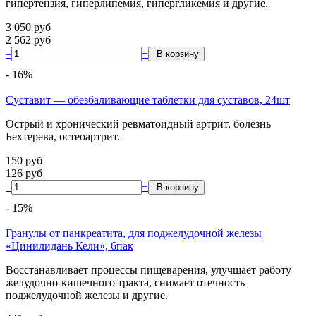
гипертензия, гиперлипемия, гипергликемия и другие.
3 050
руб
2 562
руб
–
+
-
16
%
Суставит — обезбаливающие таблетки для суставов, 24шт
Острый и хронический ревматоидный артрит, болезнь
Бехтерева, остеоартрит.
150
руб
126
руб
–
+
-
15
%
Гранулы от панкреатита, для поджелудочной железы
«Цинилидань Кели», 6пак
Восстанавливает процессы пищеварения, улучшает работу
желудочно-кишечного тракта, снимает отечность
поджелудочной железы и другие.