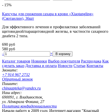
-
15
%
Капсулы для снижения сахара в крови «Xiaotangling»
(Сяотанлин), 36шт
Для эффективного лечения и профилактики заболеваний
щитовидной/паращитовидной железы, в частности сахарного
диабета 2 типа.
690
руб
580
руб
–
+
Каталог товаров
Новинки
Выбор покупателя
Распродажа
Как
сделать заказ
Доставка и оплата
Новости
Статьи
Контакты
Звоните:
+7 914 967 2732
Обратный звонок
Пишите:
chinaapteka@yandex.ru
Наш адрес:
690091, г. Владивосток,
ул. Адмирала Фокина, 27
Политика конфиденциальности
Начали работу в 2009 году. Интернет-магазин "Красный