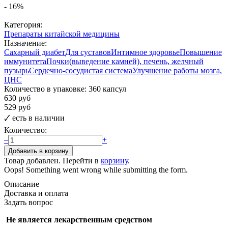
-
16
%
Категория:
Препараты китайской медицины
Назначение:
Cахарный диабет
Для суставов
Интимное здоровье
Повышение
иммунитета
Почки(выведение камней), печень, желчный
пузырь
Сердечно-сосудистая система
Улучшение работы мозга,
ЦНС
Количество в упаковке:
360 капсул
630 руб
529 руб
🗸
есть в наличии
Количество:
–
+
Товар добавлен. Перейти в
корзину
.
Oops! Something went wrong while submitting the form.
Описание
Доставка и оплата
Задать вопрос
Не является лекарственным средством