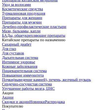
Препараты китайской медицины
Уход за волосами
Косметические средства
Турмалиновая продукция
Препараты для женщин
Препараты для мужчин
Лечебно-профилактические пластыри
Мази, бальзамы, капли
БАДы, общеукрепляющие препараты
Китайские препараты по назначению
Cахарный диабет
Для глаз
Для суставов
Дыхательная система
Интимное здоровье
Кожные заболевания
Пищеварительная система
Повышение иммунитета
Почки(выведение камней), печень, желчный пузырь
Сердечно-сосудистая система
Улучшение работы мозга, ЦНС
Акции
Акции
Скидки и акции
Новинки
Распродажа
Покупателю