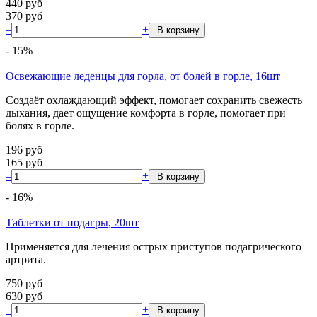
440
руб
370
руб
–
+
-
15
%
Освежающие леденцы для горла, от болей в горле, 16шт
Создаёт охлаждающий эффект, помогает сохранить свежесть
дыхания, дает ощущение комфорта в горле, помогает при
болях в горле.
196
руб
165
руб
–
+
-
16
%
Таблетки от подагры, 20шт
Применяется для лечения острых приступов подагрического
артрита.
750
руб
630
руб
–
+