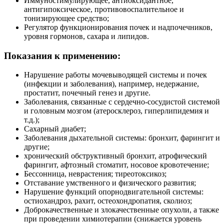
Иммуностимулирующее, антиоксидантное,
антигипоксическое, противовоспалительное и
тонизирующее средство;
Регулятор функционирования почек и надпочечников,
уровня гормонов, сахара и липидов.
Показания к применению:
Нарушение работы мочевыводящей системы и почек
(инфекции и заболевания), например, недержание,
простатит, почечный генез и другие.
Заболевания, связанные с сердечно-сосудистой системой
и головным мозгом (атеросклероз, гиперлипидемия и
т.д.);
Сахарный диабет;
Заболевания дыхательной системы: бронхит, фарингит и
другие;
хронический обструктивный бронхит, атрофический
фарингит, афтозный стоматит, носовое кровотечение;
Бессонница, неврастения; тиреотоксикоз;
Отставание умственного и физического развития;
Нарушение функций опорнодвигательной системы:
остиохандроз, рахит, остеохондропатия, сколиоз;
Доброкачественные и злокачественные опухоли, а также
при проведении химиотерапии (снижается уровень