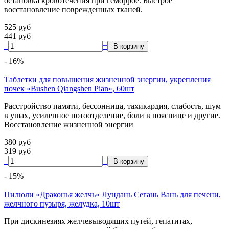
остановка кровотечения при геморрое. Быстрое
восстановление поврежденных тканей.
525
руб
441
руб
–
+
-
16
%
Таблетки для повышения жизненной энергии, укрепления
почек «Bushen Qiangshen Pian», 60шт
Расстройство памяти, бессонница, тахикардия, слабость, шум
в ушах, усиленное потоотделение, боли в пояснице и другие.
Восстановление жизненной энергии
380
руб
319
руб
–
+
-
15
%
Пилюли «Драконья желчь» Лундань Сегань Вань для печени,
желчного пузыря, желудка, 10шт
При дискинезиях желчевыводящих путей, гепатитах,