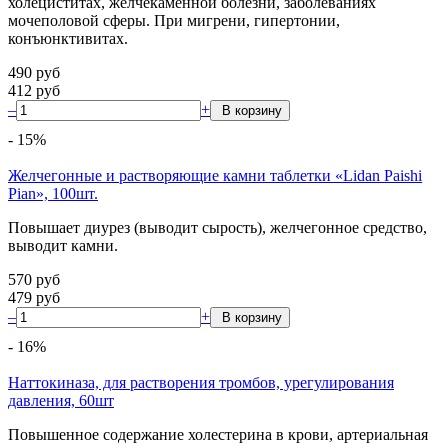
холециститах, желчекаменной болезни, заболеваниях
мочеполовой сферы. При мигрени, гипертонии,
конъюнктивитах.
490
руб
412
руб
–
+
-
15
%
Желчегонные и растворяющие камни таблетки «Lidan Paishi
Pian», 100шт.
Повышает диурез (выводит сырость), желчегонное средство,
выводит камни.
570
руб
479
руб
–
+
-
16
%
Наттокиназа, для растворения тромбов, урегулирования
давления, 60шт
Повышенное содержание холестерина в крови, артериальная