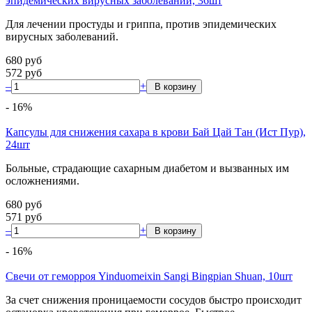
эпидемических вирусных заболеваний, 36шт
Для лечении простуды и гриппа, против эпидемических
вирусных заболеваний.
680
руб
572
руб
–
+
-
16
%
Капсулы для снижения сахара в крови Бай Цай Тан (Ист Пур),
24шт
Больные, страдающие сахарным диабетом и вызванных им
осложнениями.
680
руб
571
руб
–
+
-
16
%
Свечи от геморроя Yinduomeixin Sangi Bingpian Shuan, 10шт
За счет снижения проницаемости сосудов быстро происходит