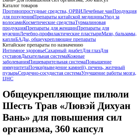
Каталог товаров
Противопростудные средства, ОРВИ
Лечебные чаи
Продукция
для похудения
Препараты китайской медицины
Уход за
волосами
Косметические средства
Турмалиновая
продукция
Препараты для женщин
Препараты для
мужчин
Лечебно-профилактические пластыри
Мази, бальзамы,
капли
БАДы, общеукрепляющие препараты
Китайские препараты по назначению
Интимное здоровье
Cахарный диабет
Для глаз
Для
суставов
Дыхательная система
Кожные
заболевания
Пищеварительная система
Повышение
иммунитета
Почки(выведение камней), печень, желчный
пузырь
Сердечно-сосудистая система
Улучшение работы мозга,
ЦНС
Общеукрепляющие пилюли
Шесть Трав «Лювэй Дихуан
Вань» для повышения сил
организма, 360 капсул