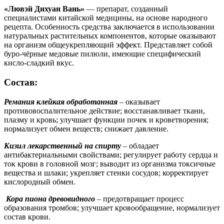
«Лювэй Дихуан Вань»
— препарат, созданный
специалистами китайской медицины, на основе народного
рецепта. Особенность средства заключается в использовании
натуральных растительных компонентов, которые оказывают
на организм общеукрепляющий эффект. Представляет собой
буро-чёрные медовые пилюли, имеющие специфический
кисло-сладкий вкус.
Состав:
Ремания клейкая обработанная
– оказывает
противовоспалительное действие; восстанавливает ткани,
плазму и кровь; улучшает функции почек и кроветворения;
нормализует обмен веществ; снижает давление.
Кизил лекарственный на спирту
– обладает
антибактериальными свойствами; регулирует работу сердца и
ток крови в головной мозг; выводит из организма токсичные
вещества и шлаки; укрепляет стенки сосудов; корректирует
кислородный обмен.
Кора пиона древовидного
– предотвращает процесс
образования тромбов; улучшает кровообращение, нормализует
состав крови.