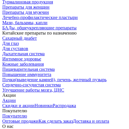
Турмалиновая продукция
Препараты для женщин
Препараты для мужчин
Лечебно-профилактические пластыри
Мази, бальзамы, капли
БАДы, общеукрепляющие препараты
Китайские препараты по назначению
Cахарный диабет
Для глаз
Для суставов
Дыхательная система
Интимное здоровье
Кожные заболевания
Пищеварительная система
Повышение иммунитета
Почки(выведение камней), печень, желчный пузырь
Сердечно-сосудистая система
Улучшение работы мозга, ЦНС
Акции
Акции
Скидки и акции
Новинки
Распродажа
Покупателю
Покупателю
Оптовые продажи
Как сделать заказ
Доставка и оплата
О нас