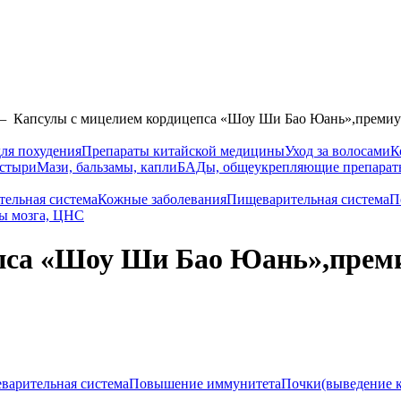
—
Капсулы с мицелием кордицепса «Шоу Ши Бао Юань»,премиум
ля похудения
Препараты китайской медицины
Уход за волосами
К
астыри
Мази, бальзамы, капли
БАДы, общеукрепляющие препарат
тельная система
Кожные заболевания
Пищеварительная система
П
ы мозга, ЦНС
пса «Шоу Ши Бао Юань»,преми
варительная система
Повышение иммунитета
Почки(выведение к