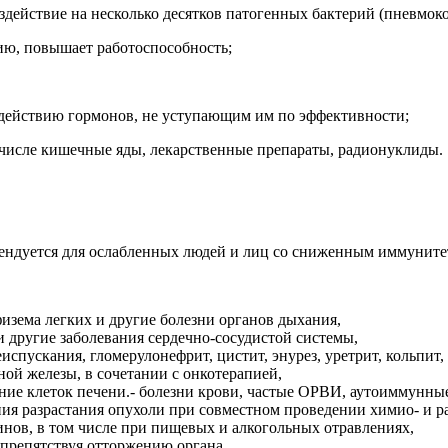
действие на несколько десятков патогенных бактерий (пневмокок
ию, повышает работоспособность;
действию гормонов, не уступающим им по эффективности;
 числе кишечные яды, лекарственные препараты, радионуклиды.
ндуется для ослабленных людей и лиц со сниженным иммуните
физема легких и другие болезни органов дыхания,
и другие заболевания сердечно-сосудистой системы,
спускания, гломерулонефрит, цистит, энурез, уретрит, кольпит, 
ной железы, в сочетании с онкотерапией,
ение клеток печени.- болезни крови, частые ОРВИ, аутоиммунны
ния разрастания опухоли при совместном проведении химио- и р
инов, в том числе при пищевых и алкогольных отравлениях,
 препятствуя отторжению органа,