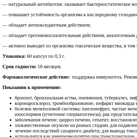
— натуральный антибиотик: оказывает бактериостатическое воз
— повышает устойчивость организма к кислородному голодан
— обладает антиоксидантным действием;
— обладает противовоспалительным действием, аналогичным 
— активно выводит из организма токсические вещества, в том
Упаковка:
60 капсул по 0,3 г.
Срок годности:
18 месяцев.
Фармакологическое действие:
поддержка иммунитета. Рекоме
Показания к применению:
бронхит, бронхиальная астма, пневмония, туберкулез, эм
коронаросклероз, тромбообразование, инфаркт миокарда 
болезни мочеполовой системы: пиелонефрит, частые мочеи
азооспермия (угнетение сперматогенеза); рак предстатель
заболевания печени: цирроз печени, гепатит, восстановл
злокачественные опухоли на разных стадиях для подавле
лечение последствий сахарного диабета; для вывода токс
используется как иммуномодулятор при трансплантации,