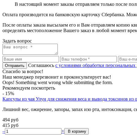
В настоящий момент заказы отправляем только после по
Оплата производится на банковскую карточку Сбербанка. Може
После оплаты заказа высылаем его и Вам отправляем копию к
определять местоположение Вашего заказ в любой момент врем
Задать вопрос
Соглашаюсь
с условиями обработки персональных
Спасибо за вопрос!
Наш менеджер перезвонит и проконсультирует вас!
Oops! Something went wrong while submitting the form.
Рекомендуем посмотреть
-
15
%
Капсулы из чая Улун для снижения веса и вывода токсинов из 
Лишний вес, ожирение, запоры, запах изо рта, интоксикация, с
494
руб
415
руб
–
+