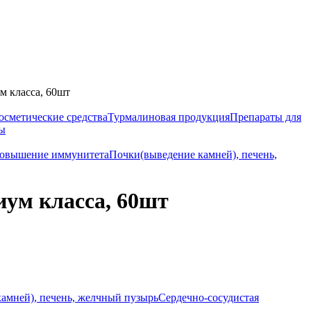
 класса, 60шт
осметические средства
Турмалиновая продукция
Препараты для
ы
овышение иммунитета
Почки(выведение камней), печень,
ум класса, 60шт
амней), печень, желчный пузырь
Сердечно-сосудистая