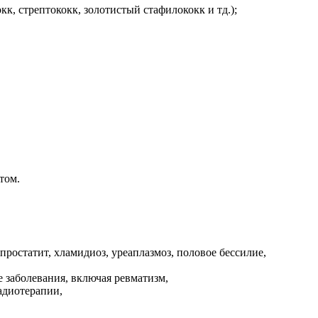
к, стрептококк, золотистый стафилококк и тд.);
том.
простатит, хламидиоз, уреаплазмоз, половое бессилие,
е заболевания, включая ревматизм,
адиотерапии,