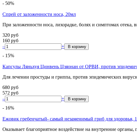
-
50
%
Спрей от заложенности носа, 20мл
При заложенности носа, лихорадке, болях и симптомах отека,
320
руб
160
руб
–
+
-
15
%
Капсулы Ляньхуя Цинвень Цзяонан от ОРВИ, против эпидемич
Для лечении простуды и гриппа, против эпидемических вирус
680
руб
572
руб
–
+
-
16
%
Ежовик гребенчатый- самый незаменимый гриб для здоровья, 
Оказывает благоприятное воздействие на внутренние органы, 