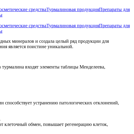
осметические средства
Турмалиновая продукция
Препараты для
ы
осметические средства
Турмалиновая продукция
Препараты для
ы
дных минералов и создала целый ряд продукции для
ания является поистине уникальной.
в турмалина входят элементы таблицы Менделеева,
ин способствует устранению патологических отклонений,
.
ют клеточный обмен, повышает регенерацию клеток,