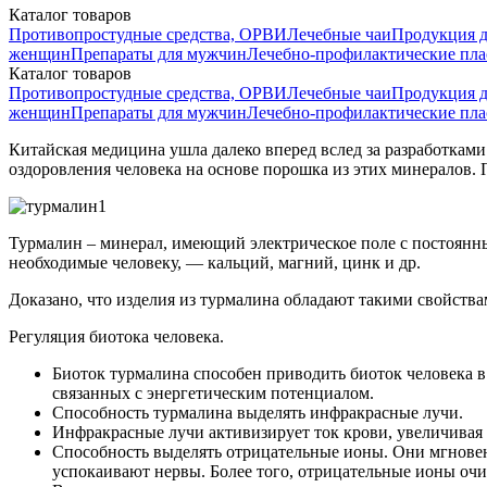
Каталог товаров
Противопростудные средства, ОРВИ
Лечебные чаи
Продукция д
женщин
Препараты для мужчин
Лечебно-профилактические пл
Каталог товаров
Противопростудные средства, ОРВИ
Лечебные чаи
Продукция д
женщин
Препараты для мужчин
Лечебно-профилактические пл
Китайская медицина ушла далеко вперед вслед за разработкам
оздоровления человека на основе порошка из этих минералов. 
Турмалин – минерал, имеющий электрическое поле с постоянны
необходимые человеку, — кальций, магний, цинк и др.
Доказано, что изделия из турмалина обладают такими свойствам
Регуляция биотока человека.
Биоток турмалина способен приводить биоток человека 
связанных с энергетическим потенциалом.
Способность турмалина выделять инфракрасные лучи.
Инфракрасные лучи активизирует ток крови, увеличивая 
Способность выделять отрицательные ионы. Они мгновен
успокаивают нервы. Более того, отрицательные ионы оч