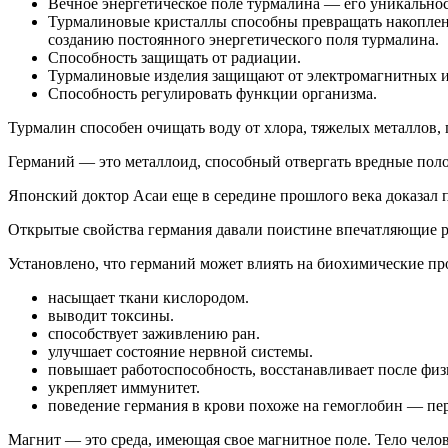
Вечное энергетическое поле турмалина — его уникальнос
Турмалиновые кристаллы способны превращать накопленн
созданию постоянного энергетического поля турмалина.
Способность защищать от радиации.
Турмалиновые изделия защищают от электромагнитных и
Способность регулировать функции организма.
Турмалин способен очищать воду от хлора, тяжелых металлов,
Германий — это металлоид, способный отвергать вредные пол
Японский доктор Асаи еще в середине прошлого века доказал 
Открытые свойства германия давали поистине впечатляющие р
Установлено, что германий может влиять на биохимические пр
насыщает ткани кислородом.
выводит токсины.
способствует заживлению ран.
улучшает состояние нервной системы.
повышает работоспособность, восстанавливает после физ
укрепляет иммунитет.
поведение германия в крови похоже на гемоглобин — пе
Магнит — это среда, имеющая свое магнитное поле. Тело чел