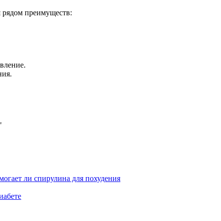
я рядом преимуществ:
вление.
ния.
"
могает ли спирулина для похудения
иабете