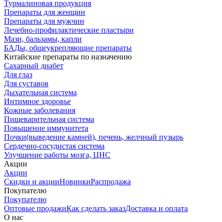
Турмалиновая продукция
Препараты для женщин
Препараты для мужчин
Лечебно-профилактические пластыри
Мази, бальзамы, капли
БАДы, общеукрепляющие препараты
Китайские препараты по назначению
Cахарный диабет
Для глаз
Для суставов
Дыхательная система
Интимное здоровье
Кожные заболевания
Пищеварительная система
Повышение иммунитета
Почки(выведение камней), печень, желчный пузырь
Сердечно-сосудистая система
Улучшение работы мозга, ЦНС
Акции
Акции
Скидки и акции
Новинки
Распродажа
Покупателю
Покупателю
Оптовые продажи
Как сделать заказ
Доставка и оплата
О нас