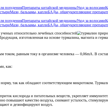
ля похудения
Препараты китайской медицины
Уход за волосами
К
астыри
Мази, бальзамы, капли
БАДы, общеукрепляющие препарат
ля похудения
Препараты китайской медицины
Уход за волосами
К
астыри
Мази, бальзамы, капли
БАДы, общеукрепляющие препарат
и ученых относительно лечебных способностей
приро
Продукция, изготовленная на основе турмалина, магнита и герм
м током, равным току в организме человека — 0,06mA. В соста
и, как:
в норму, так как обладают соответствующим микротоком. Турмал
приток кислорода и питательных веществ, укрепляет иммунитет
но повышают качество воздуха, снимают усталость, стимулиру
ищают и дезинфицируют воздух.