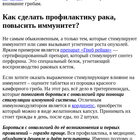
внимание грибам.
Как сделать профилактику рака,
повысить иммунитет?
Не самым обыкновенным, а только тем, которые стимулируют
иммунитет или сами вызывают угнетение роста опухолей.
Ярким примером является
препарат «Гриб рейши»
—
сертифицированный препарат, который стимулирует синтез
перфорина. Это специальный белок, угнетающий
воспроизводство раковых клеток.
Если хотите оказать выраженное стимулирующее влияние на
иммунитет – оцените таблетки из порошка красного
камфорного гриба. На этот раз, всё дело в тритерпеноидах,
которые
помогают бороться с онкологией при помощи
стимуляции иммунной системы.
Отличным
иммуномодулятором является и
кордицепс
, приобрести
который можно в виде желатиновых капсул. Принимать их
стоит трижды в день, после еды, по 2 штуки.
Бороться с онкологией до её возникновения и первых
проявлений – гораздо проще.
Вся профилактика, в медицине,
обходится дешевле и даёт результаты
. Именно поэтому о