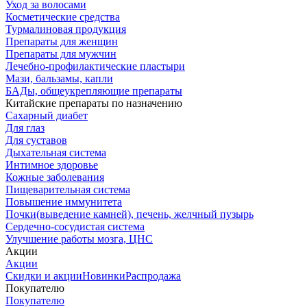
Уход за волосами
Косметические средства
Турмалиновая продукция
Препараты для женщин
Препараты для мужчин
Лечебно-профилактические пластыри
Мази, бальзамы, капли
БАДы, общеукрепляющие препараты
Китайские препараты по назначению
Cахарный диабет
Для глаз
Для суставов
Дыхательная система
Интимное здоровье
Кожные заболевания
Пищеварительная система
Повышение иммунитета
Почки(выведение камней), печень, желчный пузырь
Сердечно-сосудистая система
Улучшение работы мозга, ЦНС
Акции
Акции
Скидки и акции
Новинки
Распродажа
Покупателю
Покупателю