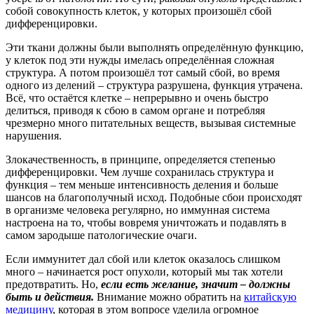
собой совокупность клеток, у которых произошёл сбой
дифференцировки.
Эти ткани должны были выполнять определённую функцию,
у клеток под эти нужды имелась определённая сложная
структура. А потом произошёл тот самый сбой, во время
одного из делений – структура разрушена, функция утрачена.
Всё, что остаётся клетке – непрерывно и очень быстро
делиться, приводя к сбою в самом органе и потребляя
чрезмерно много питательных веществ, вызывая системные
нарушения.
Злокачественность, в принципе, определяется степенью
дифференцировки. Чем лучше сохранилась структура и
функция – тем меньше интенсивность деления и больше
шансов на благополучный исход. Подобные сбои происходят
в организме человека регулярно, но иммунная система
настроена на то, чтобы вовремя уничтожать и подавлять в
самом зародыше патологические очаги.
Если иммунитет дал сбой или клеток оказалось слишком
много – начинается рост опухоли, который мы так хотели
предотвратить. Но,
если есть желание, значит – должны
быть и действия.
Внимание можно обратить на
китайскую
медицину
, которая в этом вопросе уделила огромное