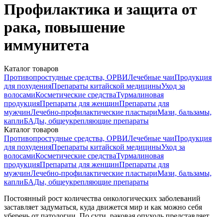
Профилактика и защита от
рака, повышение
иммунитета
Каталог товаров
Противопростудные средства, ОРВИ
Лечебные чаи
Продукция
для похудения
Препараты китайской медицины
Уход за
волосами
Косметические средства
Турмалиновая
продукция
Препараты для женщин
Препараты для
мужчин
Лечебно-профилактические пластыри
Мази, бальзамы,
капли
БАДы, общеукрепляющие препараты
Каталог товаров
Противопростудные средства, ОРВИ
Лечебные чаи
Продукция
для похудения
Препараты китайской медицины
Уход за
волосами
Косметические средства
Турмалиновая
продукция
Препараты для женщин
Препараты для
мужчин
Лечебно-профилактические пластыри
Мази, бальзамы,
капли
БАДы, общеукрепляющие препараты
Постоянный рост количества онкологических заболеваний
заставляет задуматься, куда движется мир и как можно себя
уберечь от патологии. По сути, раковая опухоль представляет