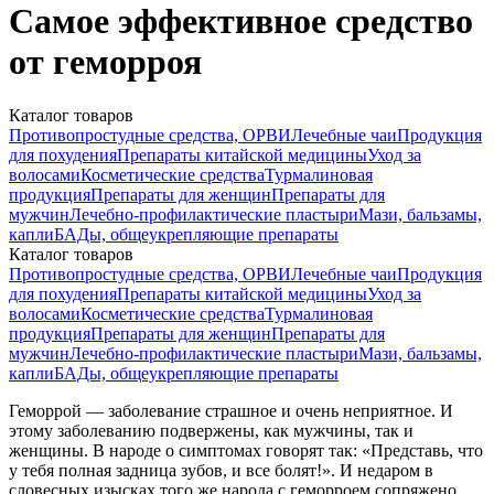
Самое эффективное средство
от геморроя
Каталог товаров
Противопростудные средства, ОРВИ
Лечебные чаи
Продукция
для похудения
Препараты китайской медицины
Уход за
волосами
Косметические средства
Турмалиновая
продукция
Препараты для женщин
Препараты для
мужчин
Лечебно-профилактические пластыри
Мази, бальзамы,
капли
БАДы, общеукрепляющие препараты
Каталог товаров
Противопростудные средства, ОРВИ
Лечебные чаи
Продукция
для похудения
Препараты китайской медицины
Уход за
волосами
Косметические средства
Турмалиновая
продукция
Препараты для женщин
Препараты для
мужчин
Лечебно-профилактические пластыри
Мази, бальзамы,
капли
БАДы, общеукрепляющие препараты
Геморрой — заболевание страшное и очень неприятное. И
этому заболеванию подвержены, как мужчины, так и
женщины. В народе о симптомах говорят так: «Представь, что
у тебя полная задница зубов, и все болят!». И недаром в
словесных изысках того же народа с геморроем сопряжено