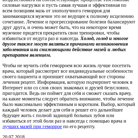
силовые нагрузки и пусть самая лучшая и эффективная по
всем позициям мазь от злополучного геморроя для
занимающихся мужчин это не ведущее к полному исцелению
сочетание. Лечение и прогрессирование болезни балансируют
друг друга, и очень может быть, что на некоторое время
мужчине придется прекратить свои тренировки, чтобы
избавиться от недуга раз и навсегда.
Холод, голод и многое
другое также могут являться причинами возникновения
заболевания или снижающими действие мазей и любых
препаратов явлением.
Чтобы не мучить себя геморроем всю жизнь лучше посетить
врача, который рассмотрит все индивидуальные особенности
своего пациента и пропишет охватывающий все стороны
лечения рецепт. Информация, которую подчерпнет человек в
Интернет или со слов своих знакомых и друзей безусловно,
пригодится. Ведь он поймет для себя и сможет сказать врачу,
на какие моменты следует обратить внимание, чтобы лечение
было максимально эффективным и коротким. Выбор, который
каждый человек делает для себя и решит его дальнейшее
будущее жить с полной задницей больных зубов или
избавиться от этой боли раз и навсегда с помощью врача и
лучших мазей при геморрое
по его рецепту.
20.07.2018