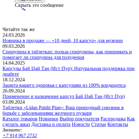
Скрыть это сообщение
Читайте так же
24.03.2026
Новинка в продаже — «10 дней, 10 капсул» для мужчин
09.03.2026
Спирулина в таблетках: польза спирулины, как принимать и
помогает ли спирулина для похудения
14.04.2025
Капсулы Бай Цай Тан (Ист Пур): Натуральная поддержка при
диабете
18.12.2024
Защита вашего здоровья с капсулами из 100% кордицепса
26.09.2024
Применение и назначение капсул Бай Цай Тан (Ист Пур)
03.09.2024
Таблетки «Lidan Paishi Pian»: Ваш природный союзник в
борьбе с заболеваниями желчного пузыря
Каталог товаров
Новинки
Выбор покупателя
Распродажа
Как
сделать заказ
Доставка и оплата
Новости
Статьи
Контакты
Звоните:
+7 914 967 2732