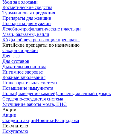
Уход за волосами
Косметические средства
Турмалиновая продукция
Препараты для женщин
Препараты для мужчин
Лечебно-профилактические пластыри
Мази, бальзамы, капли
БАДы, общеукрепляющие препараты
Китайские препараты по назначению
Cахарный диабет
Для глаз
Для суставов
Дыхательная система
Интимное здоровье
Кожные заболевания
Пищеварительная система
Повышение иммунитета
Почки(выведение камней), печень, желчный пузырь
Сердечно-сосудистая система
Улучшение работы мозга, ЦНС
Акции
Акции
Скидки и акции
Новинки
Распродажа
Покупателю
Покупателю