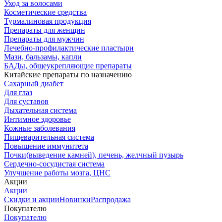
Уход за волосами
Косметические средства
Турмалиновая продукция
Препараты для женщин
Препараты для мужчин
Лечебно-профилактические пластыри
Мази, бальзамы, капли
БАДы, общеукрепляющие препараты
Китайские препараты по назначению
Cахарный диабет
Для глаз
Для суставов
Дыхательная система
Интимное здоровье
Кожные заболевания
Пищеварительная система
Повышение иммунитета
Почки(выведение камней), печень, желчный пузырь
Сердечно-сосудистая система
Улучшение работы мозга, ЦНС
Акции
Акции
Скидки и акции
Новинки
Распродажа
Покупателю
Покупателю