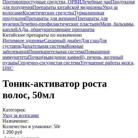
Противопростудные средства, ОРВИ
Лечебные чаи
Продукция
для похудения
Препараты китайской медицины
Уход за
волосами
Косметические средства
Турмалиновая
продукция
Препараты для женщин
Препараты для
мужчин
Лечебно-профилактические пластыри
Мази, бальзамы,
капли
БАДы, общеукрепляющие препараты
Китайские препараты по назначению
Интимное здоровье
Cахарный диабет
Для глаз
Для
суставов
Дыхательная система
Кожные
заболевания
Пищеварительная система
Повышение
иммунитета
Почки(выведение камней), печень, желчный
пузырь
Сердечно-сосудистая система
Улучшение работы мозга,
ЦНС
Тоник-активатор роста
волос, 50мл
Категория:
Уход за волосами
Назначение:
Количество в упаковке:
50г
1 200 руб