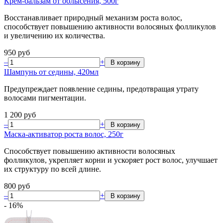
Крем-бальзам от облысения, 500г
Восстанавливает природный механизм роста волос,
способствует повышению активности волосяных фолликулов
и увеличению их количества.
950
руб
–
+
Шампунь от седины, 420мл
Предупреждает появление седины, предотвращая утрату
волосами пигментации.
1 200
руб
–
+
Маска-активатор роста волос, 250г
Способствует повышению активности волосяных
фолликулов, укрепляет корни и ускоряет рост волос, улучшает
их структуру по всей длине.
800
руб
–
+
-
16
%